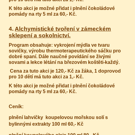
K této akci je možné přidat i plnění čokoládové
pomády na rty 5 ml za 60,- Kč.
4.
Alchymistické tvoření v zámeckém
sklepení a sokolnictví.
Program obsahuje: vykrojení mýdla ve tvaru
sovičky, výrobu thermoterapeutického sáčku pro
dobré spaní. Dále naučné povídání se živými
sovami a lekce létání na březovém koštěti-každý.
Cena za tuto akci je 120,- Kč za žáka, 1 doprovod
pro 10 dětí má tuto akci za 1,- Kč.
K této akci je možné přidat i plnění čokoládové
pomády na rty 5 ml za 60,- Kč.
Ceník:
plnění lahvičky koupelovou mořskou solí s
bylinnými extrakty 100 ml 60,- Kč