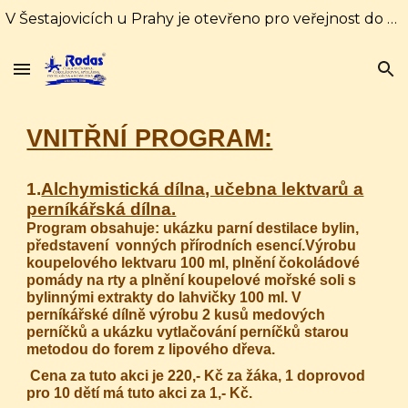
V Šestajovicích u Prahy je otevřeno pro veřejnost do 31. srpna každý den od 10:00 do 16:00 hodin. Od 1. září pouze soboty a neděle od 10:00 do 18:00
Skip to main content
Skip to navigation
VNITŘNÍ PROGRAM:
1.
Alchymistická dílna, učebna lektvarů a
perníkářská dílna.
Program obsahuje: ukázku parní destilace bylin,
představení vonných přírodních esencí.Výrobu
koupelového lektvaru 100 ml, plnění čokoládové
pomády na rty a plnění koupelové mořské soli s
bylinnými extrakty do lahvičky 100 ml. V
perníkářské dílně výrobu 2 kusů medových
perníčků a ukázku vytlačování perníčků starou
metodou do forem z lipového dřeva.
Cena za tuto akci je 220,- Kč za žáka, 1 doprovod
pro 10 dětí má tuto akci za 1,- Kč.