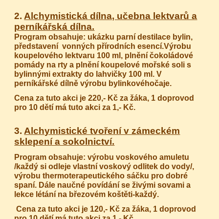
2.
Alchymistická dílna, učebna lektvarů a
perníkářská dílna.
Program obsahuje: ukázku parní destilace bylin,
představení vonných přírodních esencí.Výrobu
koupelového lektvaru 100 ml, plnění čokoládové
pomády na rty a plnění koupelové mořské soli s
bylinnými extrakty do lahvičky 100 ml. V
perníkářské dílně výrobu bylinkovéhočaje.
Cena za tuto akci je 220,- Kč za žáka, 1 doprovod
pro 10 dětí má tuto akci za 1,- Kč.
3.
Alchymistické tvoření v zámeckém
sklepení a sokolnictví.
Program obsahuje: výrobu voskového amuletu
/každý si odleje vlastní voskový odlitek do vody/,
výrobu thermoterapeutického sáčku pro dobré
spaní. Dále naučné povídání se živými sovami a
lekce létání na březovém koštěti-každý.
Cena za tuto akci je 120,- Kč za žáka, 1 doprovod
pro 10 dětí má tuto akci za 1,- Kč.