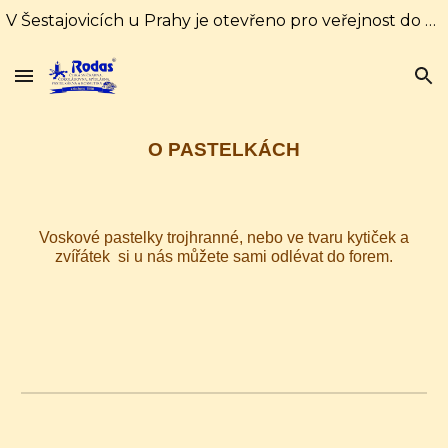
V Šestajovicích u Prahy je otevřeno pro veřejnost do 31. srpna každý den od 10:00 do 16:00 hodin. Od 1. září pouze soboty a neděle od 10:00 do 18:00
Skip to main content
Skip to navigation
O PASTELKÁCH
Voskové pastelky trojhranné, nebo ve tvaru kytiček a
zvířátek si u nás můžete sami odlévat do forem.