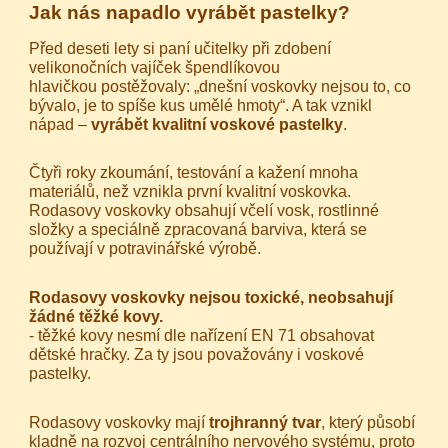
Jak nás napadlo vyrábět pastelky?
Před deseti lety si paní učitelky při zdobení
velikonočních vajíček špendlíkovou
hlavičkou postěžovaly: „dnešní voskovky nejsou to, co
bývalo, je to spíše kus umělé hmoty“. A tak vznikl
nápad –
vyrábět kvalitní voskové pastelky
.
Čtyři roky zkoumání, testování a kažení mnoha
materiálů, než vznikla první kvalitní voskovka.
Rodasovy voskovky obsahují včelí vosk, rostlinné
složky a speciálně zpracovaná barviva, která se
používají v potravinářské výrobě.
Rodasovy voskovky nejsou toxické, neobsahují
žádné těžké kovy.
- těžké kovy nesmí dle nařízení EN 71 obsahovat
dětské hračky. Za ty jsou považovány i voskové
pastelky.
Rodasovy voskovky mají
trojhranný tvar
, který působí
kladně na rozvoj centrálního nervového systému, proto