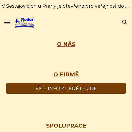
V Šestajovicích u Prahy je otevřeno pro veřejnost do 31. srpna každý den od 10:00 do 16:00 hodin. Od 1. září pouze soboty a neděle od 10:00 do 18:00
Skip to main content
Skip to navigation
O NÁS
O FIRMĚ
VÍCE INFO KLIKNĚTE ZDE
SPOLUPRÁCE