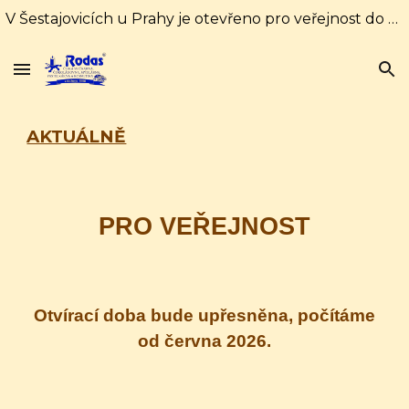
V Šestajovicích u Prahy je otevřeno pro veřejnost do 31. srpna každý den od 10:00 do 16:00 hodin. Od 1. září pouze soboty a neděle od 10:00 do 18:00
Skip to main content
Skip to navigation
AKTUÁLNĚ
PRO VEŘEJNOST
Otvírací doba bude upřesněna, počítáme
od června 2026.