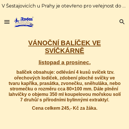
V Šestajovicích u Prahy je otevřeno pro veřejnost do 31. srpna každý den od 10:00 do 16:00 hodin. Od 1. září pouze soboty a neděle od 10:00 do 18:00
Skip to main content
Skip to navigation
VÁNOČNÍ BALÍČEK VE
SVÍČKÁRNĚ
listopad a prosinec.
balíček obsahuje: odlévání 4 kusů svíček tzv.
ořechových lodiček, zdobení ploché svíčky ve
tvaru kapříka, prasátka, zvonečku, sněhuláka, nebo
stromečku o rozměru cca 80×100 mm. Dále plnění
lahvičky o objemu 350 ml koupelovou mořskou solí
7 druhů/ s přírodními bylinnými extrakty/.
Cena celkem 245,- Kč za žáka.