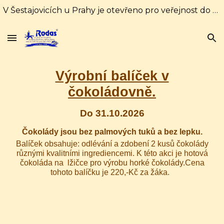
V Šestajovicích u Prahy je otevřeno pro veřejnost do 31. srpna každý den od 10:00 do 16:00 hodin. Od 1. září pouze soboty a neděle od 10:00 do 18:00
Skip to main content
Skip to navigation
Výrobní balíček v
čokoládovně.
Do 31.10.2026
Čokolády jsou bez palmových tuků a bez lepku.
Balíček obsahuje: odlévání a zdobení 2 kusů čokolády
různými kvalitními ingrediencemi. K této akci je hotová
čokoláda na lžičce pro výrobu horké čokolády.Cena
tohoto balíčku je 220,-Kč za žáka.