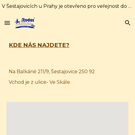
V Šestajovicích u Prahy je otevřeno pro veřejnost do 31. srpna každý den od 10:00 do 16:00 hodin. Od 1. září pouze soboty a neděle od 10:00 do 18:00
Skip to main content
Skip to navigation
KDE NÁS NAJDETE?
Na Balkáně 211/9, Šestajovice 250 92
Vchod je z ulice- Ve Skále.