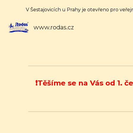
V Šestajovicích u Prahy je otevřeno pro veřej
Sk
www.rodas.cz
❗️Těšíme se na Vás od 1.
če