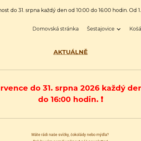
nost do 31. srpna každý den od 10:00 do 16:00 hodin. Od 1
ip to main content
Skip to navigat
Domovská stránka
Šestajovice
Košá
AKTUÁLNĚ
rvence
do 31.
srpna
2026 každý den
do 16:00 hodin. ❗️
Máte rádi naše svíčky, čokolády nebo mýdla?