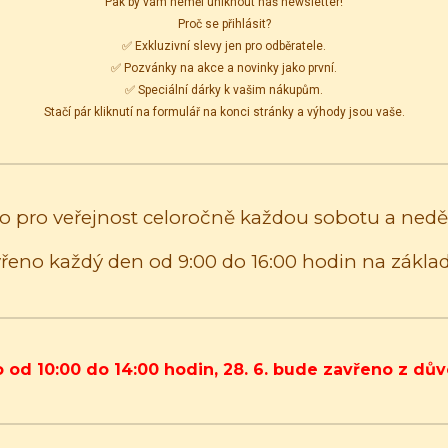
Pak by vám neměl uniknout náš newsletter!
Proč se přihlásit?
✅ Exkluzivní slevy jen pro odběratele.
✅ Pozvánky na akce a novinky jako první.
✅ Speciální dárky k vašim nákupům.
Stačí pár kliknutí na formulář na konci stránky a výhody jsou vaše.
no pro veřejnost celoročně každou sobotu a neděl
vřeno každý den od 9:00 do 16:00 hodin na zákla
no od 10:00 do 14:00 hodin, 28. 6. bude zavřeno z dův