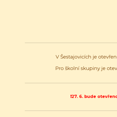
V Šestajovicích je otevře
Pro školní skupiny je ote
❗️27. 6. bude otevře